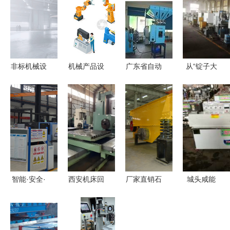
非标机械设
机械产品设
广东省自动
从“锭子大
备设计 鲸
计与机械设
上料系统种
王”到行业
禧工业设计
备 从创新
类及注塑机
标杆 河南
公司如何定
到应用
集中供料系
二纺机如何
义工业美学
统批发——
实现千家企
与功能的融
恒荣机械设
业工装下的
合
备专家解析
质造奇迹
智能·安全·
西安机床回
厂家直销石
城头咸能
稳定 邹城
收 让闲置
子振动筛
匠心铸造大
这家企业让
资产重获新
电磁振动设
豆机械，助
国际先进技
生，共建高
计的矿用筛
力产业升级