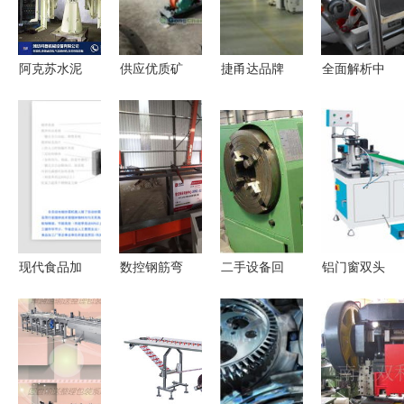
机械再利用
业制品的价
格、厂家与
供应商指南
阿克苏水泥
供应优质矿
捷甬达品牌
全面解析中
包装机的优
用球磨机设
名优铣床的
玻网玻璃机
势与科磊机
备 ST系列
卓越选择
械设备图库
械设备认证
技术支持与
企业设备展
解析
产品优势
示的重要平
台
现代食品加
数控钢筋弯
二手设备回
铝门窗双头
工设备 从
曲中心价格
收 资源再
组角机的设
炒菜机器人
解析 以久
利用与可持
备特点与应
到酱料搅拌
科机械为例
续发展之路
用
锅的高清解
析