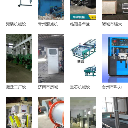
灌装机械设
青州源旭机
临颍县华豫
诸城市强大
备产品列表
械厂 专业
机械加工厂
机械厂 可
第101页概
机械设备制
专业供应优
靠机械设备
览
造与服务的
质机械设备
供应商，助
卓越力量
力产业升级
搬迁工厂设
济南市历城
重芯机械设
台州市科力
备收购指南
区金超越数
备最新产品
塑料机械成
制药厂、食
控设备厂热
信息
型机产品系
品厂不锈钢
卖促销 优
列概览
设备拆除与
质机械及工