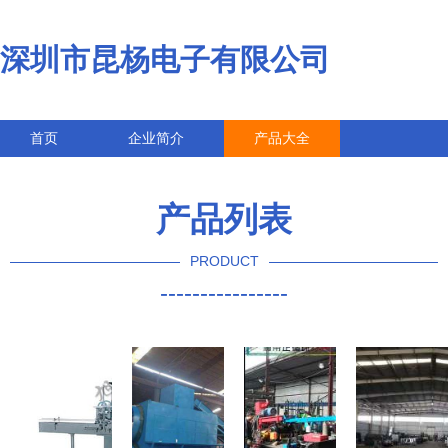
深圳市昆杨电子有限公司
首页
企业简介
产品大全
联系我们
企业信息
访客留言
产品列表
PRODUCT
----------------