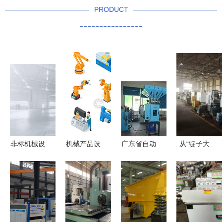
PRODUCT
----------------
非标机械设
机械产品设
广东省自动
从“锭子大
备设计 鲸
计与机械设
上料系统种
王”到行业
禧工业设计
备 从创新
类及注塑机
标杆 河南
公司如何定
到应用
集中供料系
二纺机如何
义工业美学
统批发——
实现千家企
与功能的融
恒荣机械设
业工装下的