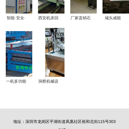
合
备专家解析
质造奇迹
智能·安全·
西安机床回
厂家直销石
城头咸能
稳定 邹城
收 让闲置
子振动筛
匠心铸造大
这家企业让
资产重获新
电磁振动设
豆机械，助
国际先进技
生，共建高
计的矿用筛
力产业升级
术国产化机
效工业循环
分利器
前行
械设备
一机多功能
洞察机械设
双层彩钢压
备 采购与
瓦机的革新
批发的决策
力量——华
支持与市场
通机械制造
趋势
地址：深圳市龙岗区平湖街道凤凰社区裕和北街115号303
厂的匠心之