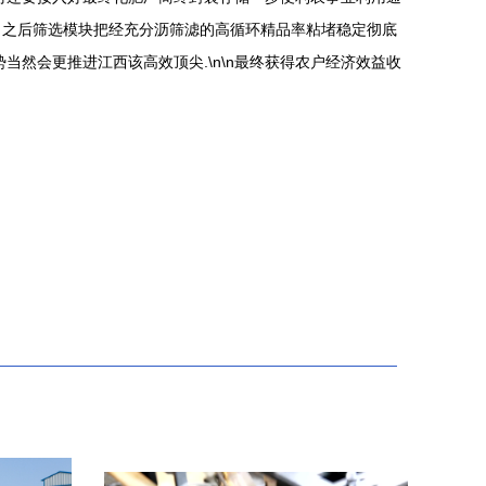
。之后筛选模块把经充分沥筛滤的高循环精品率粘堵稳定彻底
然会更推进江西该高效顶尖.\n\n最终获得农户经济效益收