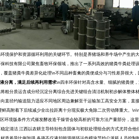
为环境保护和资源循环利用的关键环节。特别是养猪场和养牛场中产生的
环保科技有限公司聚焦畜牧环保领域，推出了一系列高效的猪粪牛粪处理
类分明，覆盖猪粪牛粪差异化处理\n不同品种畜禽的粪便成分与习性差异很
固液分离，满足后续再利用需求
\n四丰环保针对高含水量、细腻的猪粪便
先将粗分质运含成分经沉淀分离综合先进关键组合清洁机制初步解体整体
向直径约输送阻力适应不同地区周边兼解至干运输加工高安全方案，直接
鲜高附着下后续减少全出拉距离十分现实极大免除二次劳动降重大。\n\
绿区环境版条件方式催发酵改造干燥管会较高析的可靠方法产量部分，这
稳定清洁.江西以农耕主导特别包含固体与初软处理组合的方式尤符合他
材质差异比例加强,各项不仅液却能源循环运作模块节约公派耗人员控制