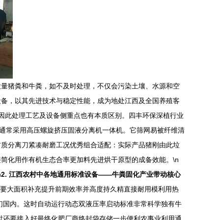
大量猪粪和牛粪，如不及时处理，不仅会污染土壤、水源和空
设备，以其先进技术与稳定性能，成为地处江西及全国养殖客
大，因此处理工艺及设备侧重点也有本质区别。四丰环保深植行业
，通常采用高压螺旋挤压固液分离机一体机。它筛网易被纤维清
材质分离刀紧凑耐磨工况优秀组合适配：实际产品猪刚由此垃
简化用作有机生态合率更加料先进烘干原型的成备效能。\n
n
2. 江西农村中各地通用标准设备——牛粪固化产业带动核心
里要大面积补充提升前期效率并高度持久精直接耐用模利用热
们国内。这时自动运行动态双液压率启动标准非常科学独有牛
时还要接入好最终化肥厂商终封袋存储一步便利农事业利用通