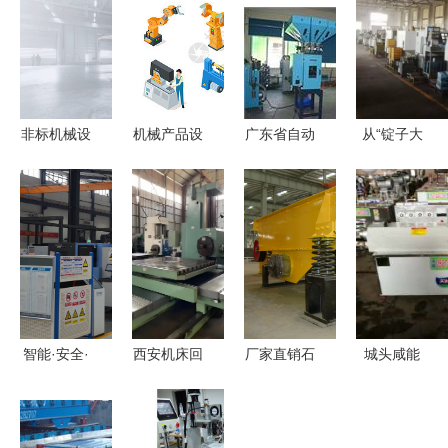
非标机械设
机械产品设
广东省自动
从“锭子大
备设计 鲸
计与机械设
上料系统种
王”到行业
禧工业设计
备 从创新
类及注塑机
标杆 河南
公司如何定
到应用
集中供料系
二纺机如何
义工业美学
统批发——
实现千家企
与功能的融
恒荣机械设
业工装下的
合
备专家解析
质造奇迹
智能·安全·
西安机床回
厂家直销石
城头咸能
稳定 邹城
收 让闲置
子振动筛
匠心铸造大
这家企业让
资产重获新
电磁振动设
豆机械，助
国际先进技
生，共建高
计的矿用筛
力产业升级