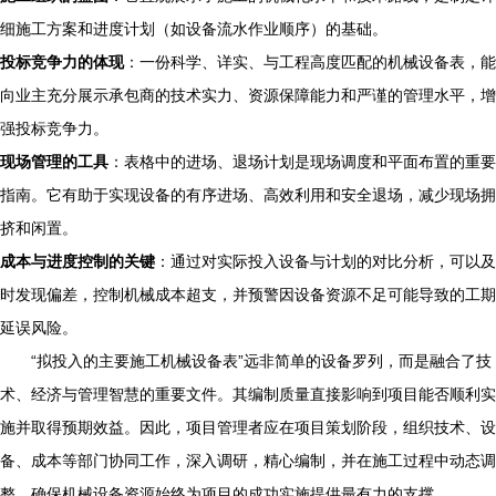
细施工方案和进度计划（如设备流水作业顺序）的基础。
投标竞争力的体现
：一份科学、详实、与工程高度匹配的机械设备表，能
向业主充分展示承包商的技术实力、资源保障能力和严谨的管理水平，增
强投标竞争力。
现场管理的工具
：表格中的进场、退场计划是现场调度和平面布置的重要
指南。它有助于实现设备的有序进场、高效利用和安全退场，减少现场拥
挤和闲置。
成本与进度控制的关键
：通过对实际投入设备与计划的对比分析，可以及
时发现偏差，控制机械成本超支，并预警因设备资源不足可能导致的工期
延误风险。
“拟投入的主要施工机械设备表”远非简单的设备罗列，而是融合了技
术、经济与管理智慧的重要文件。其编制质量直接影响到项目能否顺利实
施并取得预期效益。因此，项目管理者应在项目策划阶段，组织技术、设
备、成本等部门协同工作，深入调研，精心编制，并在施工过程中动态调
整，确保机械设备资源始终为项目的成功实施提供最有力的支撑。