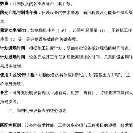
数量
：计划投入的各类设备台（套）数。
国别产地与制造年份
：反映设备的技术来源、新旧程度及可能备件供应渠
道。
额定功率/能力
：如挖掘机斗容（m³）、起重机起重量（t）、压路机工作
质量（t）等，是评估设备效能的关键参数。
计划进场时间
：根据施工进度计划，明确每批设备抵达现场的时间节点。
计划退场时间
：设备完成其工作任务后撤离现场的时间，关系到设备周转
与成本控制。
使用工区/分部工程
：明确设备的具体应用部位，如“路基土方工程”、“主
桥墩身浇筑”。
备注
：可补充说明设备现状（如新购、租赁、自有）、特殊要求或操作人
员资质等。
二、编制机械设备表的核心原则
匹配性原则
：设备的技术性能、工作效率必须与工程项目的规模、技术要