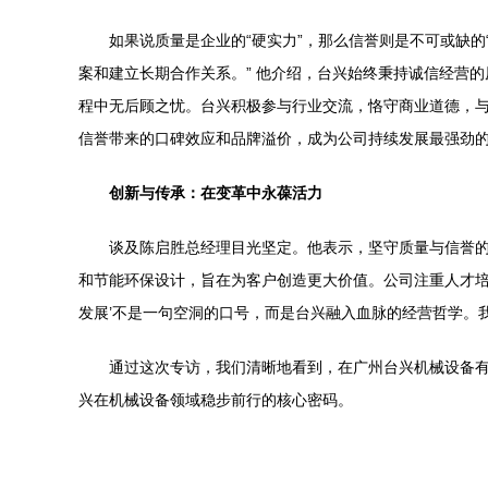
如果说质量是企业的“硬实力”，那么信誉则是不可或缺
案和建立长期合作关系。” 他介绍，台兴始终秉持诚信经营
程中无后顾之忧。台兴积极参与行业交流，恪守商业道德，
信誉带来的口碑效应和品牌溢价，成为公司持续发展最强劲
创新与传承：在变革中永葆活力
谈及陈启胜总经理目光坚定。他表示，坚守质量与信誉
和节能环保设计，旨在为客户创造更大价值。公司注重人才培
发展’不是一句空洞的口号，而是台兴融入血脉的经营哲学。
通过这次专访，我们清晰地看到，在广州台兴机械设备有
兴在机械设备领域稳步前行的核心密码。