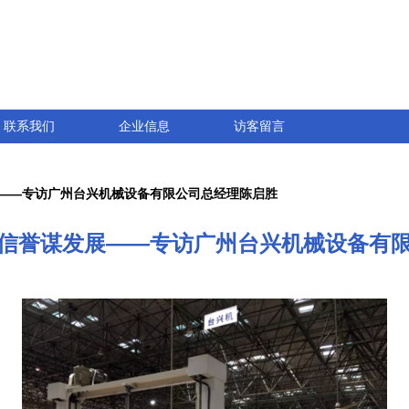
联系我们
企业信息
访客留言
——专访广州台兴机械设备有限公司总经理陈启胜
信誉谋发展——专访广州台兴机械设备有