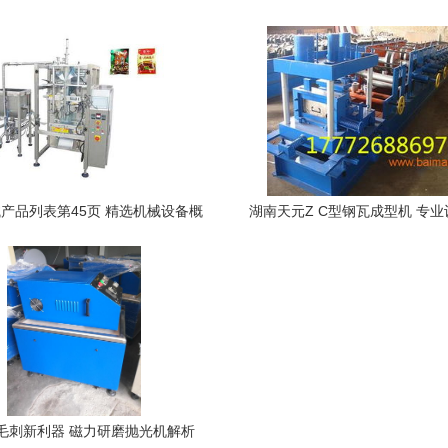
备产业新动能
业领航者
产品列表第45页 精选机械设备概
湖南天元Z C型钢瓦成型机 专
览
质值得信赖
毛刺新利器 磁力研磨抛光机解析