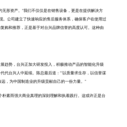
的无形资产。“我们不仅仅是在销售设备，更是在提供解决方
兑现。公司建立了快速响应的售后服务体系，确保客户在使用过
的复购和推荐，正是基于对台兴品牌信誉的高度认可。这种由
发展趋势，台兴正加大研发投入，积极推动产品的智能化升级
代代台兴人中延续。陈总最后道：“‘以质量求生存，以信誉谋
致远，为中国制造业的升级贡献自己的一份力量。”
两个朴素而强大商业真理的深刻理解和执着践行。这或许正是台