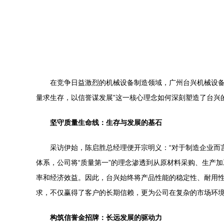
在竞争日益激烈的机械设备制造领域，广州台兴机械设备
量求生存，以信誉谋发展”这一核心理念如何深刻塑造了台兴
坚守质量生命线：生存与发展的基石
采访伊始，陈启胜总经理便开宗明义：“对于制造企业而
体系，公司将“质量第一”的理念渗透到从原材料采购、生产
率和经济效益。因此，台兴始终将产品性能的稳定性、耐用
求，不仅赢得了客户的长期信赖，更为公司在复杂的市场环境
构筑信誉金招牌：长远发展的驱动力