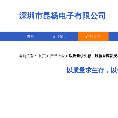
深圳市昆杨电子有限公司
首页
企业简介
产品大全
当前位置：
首页
>
产品大全
>
以质量求生存，以信誉谋发展
以质量求生存，以