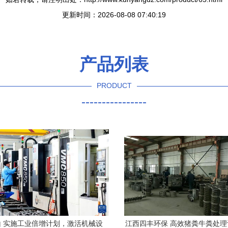
更新时间：2026-08-08 07:40:19
产品列表
PRODUCT
----------------
 实施工业倍增计划，激活机械设
江西四丰环保 高效猪粪牛粪处