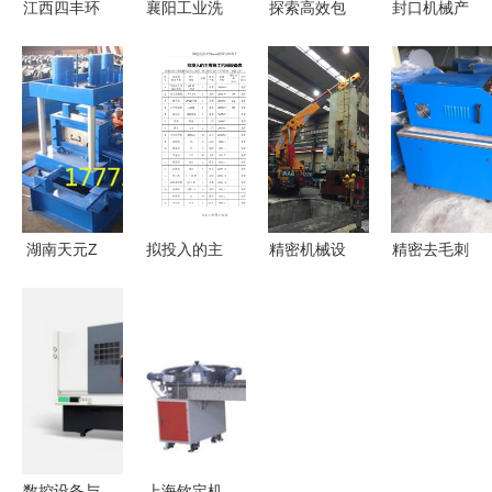
江西四丰环
襄阳工业洗
探索高效包
封口机械产
保 高效猪
菜机选购指
装方案 热
品列表第45
粪牛粪处理
南——燕诚
收缩、袖口
页 精选机
设备的行业
神州食品机
式与纸箱包
械设备概览
领航者
械（北京）
装机的综合
全方位服务
应用
解析
湖南天元Z
拟投入的主
精密机械设
精密去毛刺
C型钢瓦成
要施工机械
备搬迁全攻
新利器 磁
型机 专业
设备表及其
略 安全、
力研磨抛光
设备，品质
在工程项目
高效、无忧
机解析
值得信赖
中的重要性
的迁移方案
数控设备与
上海钦定机