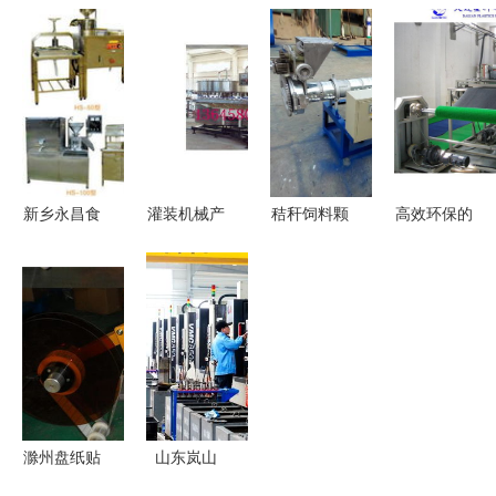
探访先进工
装KY系列
容错过 环
配 机械设
程机械实验
长螺旋钻孔
保制砂机品
备精密制造
室的设备集
机的卓越参
牌与新型制
的关键技术
群与架构设
数与施工优
砂机制造企
正成为工业
计
势
业推荐
4.0核心驱
动力
新乡永昌食
灌装机械产
秸秆饲料颗
高效环保的
品机械厂
品列表第53
粒机设计机
塑料草坪垫
机械设备中
页 高效稳
械结构设计
生产线 化
的高效“钱
定的机械设
模具数控工
工机械网助
眼商机”
备全解析
艺夹具
力现代化生
产
滁州盘纸贴
山东岚山
标机 上海
实施工业倍